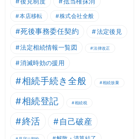
後見制度
抵当権抹消
本店移転
株式会社全般
死後事務委任契約
法定後見
法定相続情報一覧図
法律改正
消滅時効の援用
相続手続き全般
相続放棄
相続登記
相続税
終活
自己破産
解散・清算結了
見守り契約